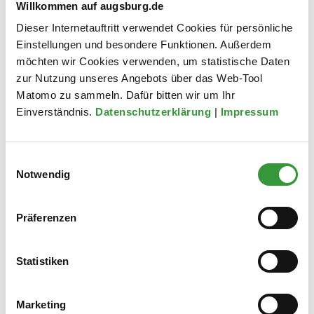
Willkommen auf augsburg.de
Dieser Internetauftritt verwendet Cookies für persönliche
Projekte 2020 und früher siehe
Einstellungen und besondere Funktionen. Außerdem
Dokument im Downloadbereich
möchten wir Cookies verwenden, um statistische Daten
zur Nutzung unseres Angebots über das Web-Tool
Förderprojekte
Matomo zu sammeln. Dafür bitten wir um Ihr
Einverständnis.
Datenschutzerklärung
|
Impressum
Herstellung einer fehlenden
Einwilligungsauswahl
Radverkehrsführung in der Hirblinger
Notwendig
Straße zwischen den Augsburger
Stadtteilen Bärenkeller und
Präferenzen
Oberhausen
Statistiken
Anpassung der Radverkehrsführung
in der Landsberger Straße in
Marketing