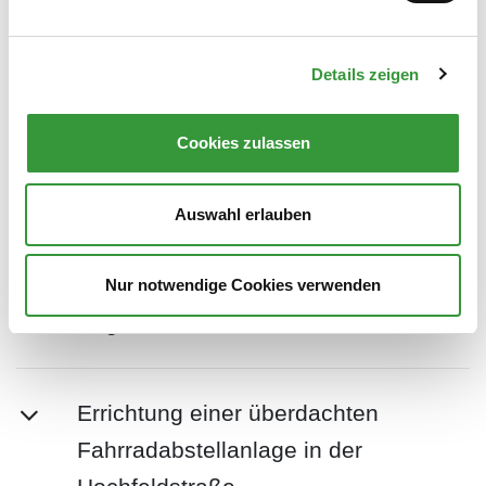
Augsburg im Bereich der
Bushaltestellen „Hotel Gregor“
Details zeigen
Ausbau Geh-Radweg-Verbindung
Cookies zulassen
zwischen der Schönbachstraße und
der Mindelheimer Straße
Auswahl erlauben
Errichtung einer Fahrradstraße in der
Nur notwendige Cookies verwenden
August-Wessels-Straße
Errichtung einer überdachten
Fahrradabstellanlage in der