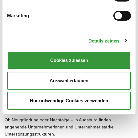
Straßennetz sind eine der vielen Vorteile von Augsburgs
Gewerbegebieten.
Marketing
Zur Unterseite
Einzelhandel, Innenstadt und
Details zeigen
Stadtteilentwicklung
Cookies zulassen
Die Wirtschaftsförderung setzt sich für ein attraktives
Einzelhandels-, Dienstleistungs- und Gastronomieangebot in der
Innenstadt und in den Stadtteilen ein.
Auswahl erlauben
Zur Unterseite
Nur notwendige Cookies verwenden
Gründen & Unternehmensnachfolge
Ob Neugründung oder Nachfolge – in Augsburg finden
angehende Unternehmerinnen und Unternehmer starke
Unterstützungsstrukturen.