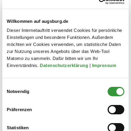
Zur Unterseite
Willkommen auf augsburg.de
Standortberatung
Dieser Internetauftritt verwendet Cookies für persönliche
Einstellungen und besondere Funktionen. Außerdem
Für den Erfolg eines Unternehmens ist nicht zuletzt der richtige
möchten wir Cookies verwenden, um statistische Daten
Standort entscheidend. Die Rahmenbedingungen müssen
zur Nutzung unseres Angebots über das Web-Tool
stimmen, die Mitarbeiter sollen sich wohlfühlen, neue Arbeitskräfte
Matomo zu sammeln. Dafür bitten wir um Ihr
sollen gut ausgebildet und vor allem schnell verfügbar sein.
Einverständnis.
Datenschutzerklärung
|
Impressum
Zur Unterseite
Einwilligungsauswahl
Notwendig
Gewerbegebiete
Viel Platz für willkommene Unternehmen. Augsburg hat derzeit ca.
Präferenzen
780 ha Gewerbegebiete und ca. 270 ha Industriegebiete im
gesamten Stadtgebiet verteilt. Kurze Wege innerhalb der Stadt
und die ausgezeichnete Anbindung an das europäische
Statistiken