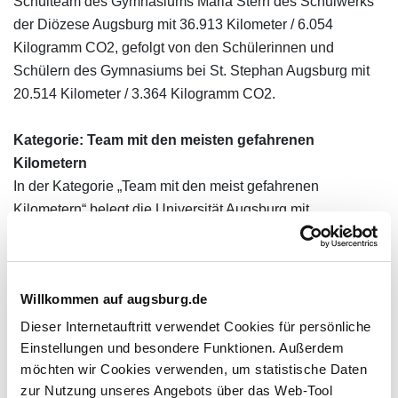
Schulteam des Gymnasiums Maria Stern des Schulwerks
der Diözese Augsburg mit 36.913 Kilometer / 6.054
Kilogramm CO2, gefolgt von den Schülerinnen und
Schülern des Gymnasiums bei St. Stephan Augsburg mit
20.514 Kilometer / 3.364 Kilogramm CO2.
Kategorie: Team mit den meisten gefahrenen
Kilometern
In der Kategorie „Team mit den meist gefahrenen
Kilometern“ belegt die Universität Augsburg mit
58.759 Kilometer / 9637 Kilogramm CO2 den ersten Platz.
Auf dem zweiten Platz liegt Team „KUKA2 mit 56.454
Kilometer / 9259 Kilogramm CO2, gefolgt vom Team
Willkommen auf augsburg.de
„Universitätsklinikum Augsburg“ (UKA) mit 49.559
Kilometer / 8128 Kilogramm CO2
Dieser Internetauftritt verwendet Cookies für persönliche
Einstellungen und besondere Funktionen. Außerdem
Kategorie: Die Radlerin / der Radler mit den meisten
möchten wir Cookies verwenden, um statistische Daten
gefahrenen Kilometern
zur Nutzung unseres Angebots über das Web-Tool