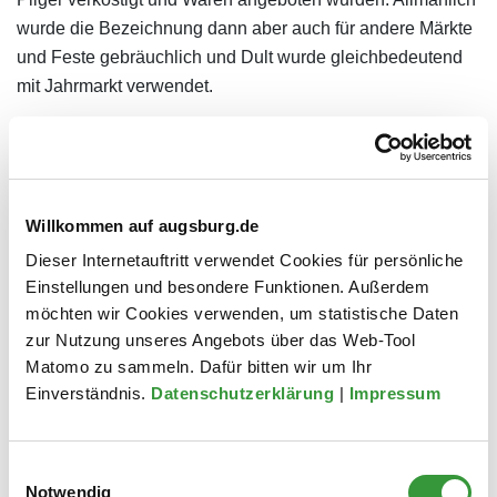
wurde die Bezeichnung dann aber auch für andere Märkte
und Feste gebräuchlich und Dult wurde gleichbedeutend
mit Jahrmarkt verwendet.
Informationen für Marktleute
Willkommen auf augsburg.de
Augsburger Dult 2026
Dieser Internetauftritt verwendet Cookies für persönliche
Einstellungen und besondere Funktionen. Außerdem
Herbstdult 3. bis 11. Oktober
möchten wir Cookies verwenden, um statistische Daten
zur Nutzung unseres Angebots über das Web-Tool
Anschrift
Matomo zu sammeln. Dafür bitten wir um Ihr
Einverständnis.
Datenschutzerklärung
|
Impressum
Augsburger Dult
zwischen Jakober- und Vogeltor
Einwilligungsauswahl
Notwendig