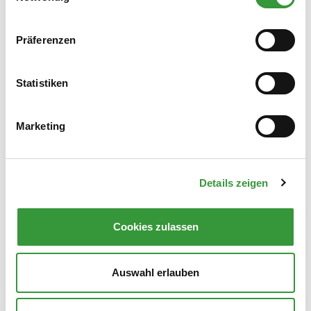
Im Stadtplan
Präferenzen
Links
Informationen für Marktleute
Statistiken
Kontakt
Marketing
Volksfeste
Telefon
0821 324-3905
Details zeigen
E-Mail
marktamt.stadt@augsburg.de
Cookies zulassen
Herr Wüst
Stadtmarkt, Marktmittelbau, I. Stock, Zimmer 122
Auswahl erlauben
Zum Amt