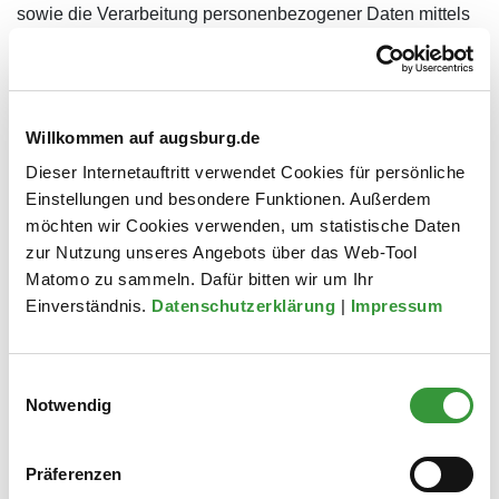
sowie die Verarbeitung personenbezogener Daten mittels
technisch zwingend notwendiger Cookies ist § 25 TDDDG.
Cookie-Einstellungen ändern
Willkommen auf augsburg.de
Fotoaufnahmen
Dieser Internetauftritt verwendet Cookies für persönliche
Einstellungen und besondere Funktionen. Außerdem
Im Rahmen unserer Presse- und Öffentlichkeitsarbeit
möchten wir Cookies verwenden, um statistische Daten
werden bei Veranstaltungen und Terminen Fotos
zur Nutzung unseres Angebots über das Web-Tool
aufgenommen, auf denen Sie gegebenenfalls erkennbar
Matomo zu sammeln. Dafür bitten wir um Ihr
zu sehen sind. Der Aufnahme und/oder einer
Einverständnis.
Datenschutzerklärung
|
Impressum
Veröffentlichung können Sie widersprechen. Bitte nutzten
Sie für Ihren Widerspruch die im Allgemeinen Teil
genannten Kontaktdaten.
Einwilligungsauswahl
Notwendig
Aktive Komponenten
Präferenzen