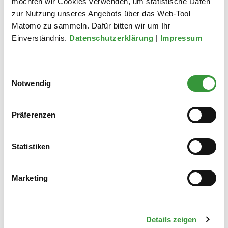
möchten wir Cookies verwenden, um statistische Daten
zur Nutzung unseres Angebots über das Web-Tool
Matomo zu sammeln. Dafür bitten wir um Ihr
Einverständnis.
Datenschutzerklärung
|
Impressum
Einwilligungsauswahl
Notwendig
Präferenzen
Statistiken
La Strada
Marketing
Internationale Straßenkünstler übernehmen im September beim
La Strada die Augsburger Innenstadt und bieten ein
abwechslungsreiches Programm aus Jonglage, Comedy und
vielem mehr.
Details zeigen