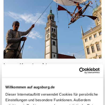
Lange Kunstnacht
Alljährlich im Sommer öffnet Augsburg bis tief in die Nacht
Museen, Kirchen, Konzertsäle und Hinterhöfe um einen ganz
besonderen Kunstgenuss zu ermöglichen.
Willkommen auf augsburg.de
Dieser Internetauftritt verwendet Cookies für persönliche
Zur Seite der Langen Kunstnacht
Einstellungen und besondere Funktionen. Außerdem