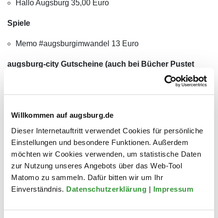
Hallo Augsburg 35,00 Euro
Spiele
Memo #augsburgimwandel 13 Euro
augsburg-city Gutscheine (auch bei Bücher Pustet
erhältlich)
Betrag frei wählbar
Willkommen auf augsburg.de
Titelfoto: Siegfried Kerpf/Stadt Augsburg
Dieser Internetauftritt verwendet Cookies für persönliche
Einstellungen und besondere Funktionen. Außerdem
Links
möchten wir Cookies verwenden, um statistische Daten
zur Nutzung unseres Angebots über das Web-Tool
Öffentliches WLAN in der Bürgerinfo
Matomo zu sammeln. Dafür bitten wir um Ihr
Einverständnis.
Datenschutzerklärung
|
Impressum
Kontakt
Bürgerinformation