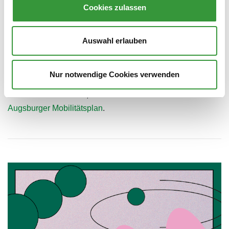
heute und für kommende Generationen.
Cookies zulassen
Auswahl erlauben
Mit dem Newsletter immer auf dem Laufenden:
Alle
Termine und Veranstaltungen werden rechtzeitig bekannt
gegeben – hier auf dieser Seite und auf den Social Media
Nur notwendige Cookies verwenden
Kanälen der Stadt Augsburg. Um immer auf dem
Laufenden zu bleiben, abonnieren Sie den
Newsletter zum
Augsburger Mobilitätsplan
.