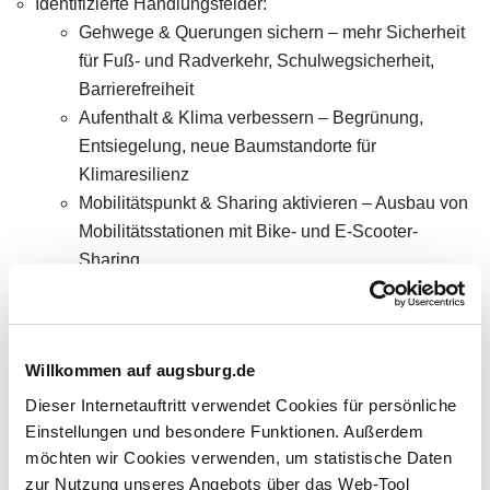
Identifizierte Handlungsfelder:
Gehwege & Querungen sichern – mehr Sicherheit
für Fuß- und Radverkehr, Schulwegsicherheit,
Barrierefreiheit
Aufenthalt & Klima verbessern – Begrünung,
Entsiegelung, neue Baumstandorte für
Klimaresilienz
Mobilitätspunkt & Sharing aktivieren – Ausbau von
Mobilitätsstationen mit Bike- und E-Scooter-
Sharing
Parkraummanagement etablieren –
Bewohnerparken und neue Parkraumkonzepte
Gesamtstädtische Perspektive
Willkommen auf augsburg.de
Dieser Internetauftritt verwendet Cookies für persönliche
Die Erkenntnisse aus dem Pilotprojekt fließen in einen
Einstellungen und besondere Funktionen. Außerdem
Leitfaden für quartiersbezogenes Mobilitätsmanagement
möchten wir Cookies verwenden, um statistische Daten
ein. Dieser dient künftig als Grundlage für weitere
zur Nutzung unseres Angebots über das Web-Tool