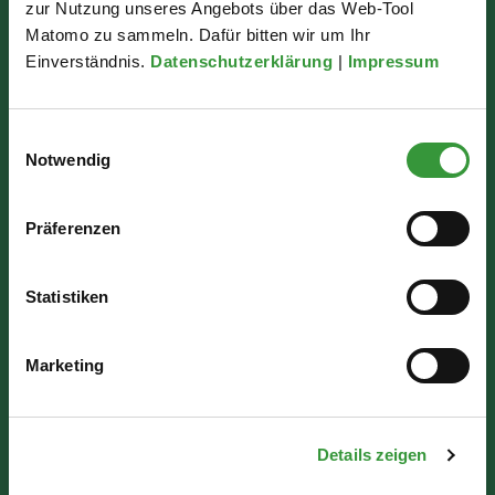
zur Nutzung unseres Angebots über das Web-Tool
Rathausplatz 1
Matomo zu sammeln. Dafür bitten wir um Ihr
86150 Augsburg
Einverständnis.
Datenschutzerklärung
|
Impressum
Wir sind für Sie da:
Einwilligungsauswahl
Notwendig
Mo - Mi: 07:30 - 16:30 Uhr
Do: 07:30 - 17:30 Uhr
Präferenzen
Fr: 07:30 - 12:00 Uhr
Statistiken
Marketing
Details zeigen