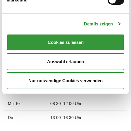
Dr.-Ziegenspeck-Weg 10
Lage im Stadtplan
86161 Augsburg
Details zeigen
Telefon
0821 324-6043
Cookies zulassen
Fax
0821 324-6050
E-Mail
unb.stadt@augsburg.de
Auswahl erlauben
Leiterin
Julia Asam
Nur notwendige Cookies verwenden
Wir sind telefonisch für Sie da:
Mo–Fr:
08:30–12:00 Uhr
Do:
13:00–16:30 Uhr