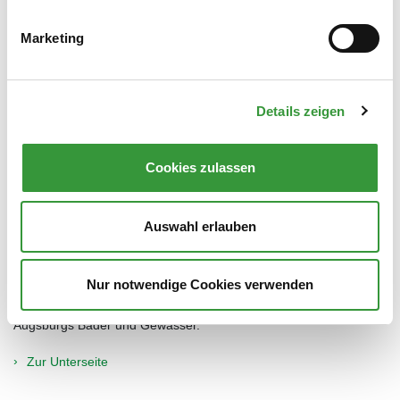
Zur Unterseite
Marketing
Badeverbote beachten
Das Baden in Augsburgs Kanälen ist gefährlich und deshalb an
Details zeigen
den meisten Stellen verboten. In Fließgewässern kann die
Wasserqualität schwanken.
Cookies zulassen
Infos zu Augsburgs Flüssen, Bächen und Kanälen
Auswahl erlauben
FAQs Baden
Wo dürfen Hunde ins Wasser? Warum kann das Baden in Flüssen
Nur notwendige Cookies verwenden
gefährlich sein? Antworten auf wichtige Fragen rund um
Augsburgs Bäder und Gewässer.
Zur Unterseite