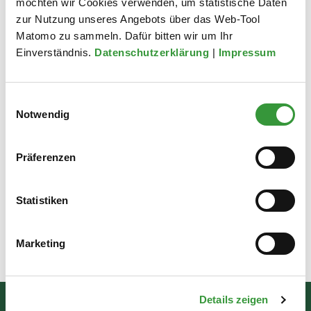
möchten wir Cookies verwenden, um statistische Daten
zur Nutzung unseres Angebots über das Web-Tool
Zur Unterseite
Matomo zu sammeln. Dafür bitten wir um Ihr
Einverständnis.
Datenschutzerklärung
|
Impressum
Lutherpreis „Das unerschrockene Wort“
Einwilligungsauswahl
Im Andenken an das Wirken Martin Luthers wird „Das
Notwendig
unerschrockene Wort“ seit 1996 alle zwei Jahre in einer der
Lutherstädte vergeben.
Präferenzen
Zur Unterseite
Statistiken
Marketing
Zuletzt aktualisiert am: 15.06.2026
Details zeigen