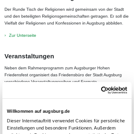
Der Runde Tisch der Religionen wird gemeinsam von der Stadt
und den beteiligten Religionsgemeinschaften getragen. Er soll die
Vielfalt der Religionen und Konfessionen in Augsburg abbilden.
Zur Unterseite
Veranstaltungen
Neben dem Rahmenprogramm zum Augsburger Hohen
Friedensfest organisiert das Friedensbüro der Stadt Augsburg
verschiedene Veranstaltungsreihen und Formate.
Zur Unterseite
Willkommen auf augsburg.de
Wir alle sind Augsburg
Dieser Internetauftritt verwendet Cookies für persönliche
Das ist unser Bekenntnis für ein friedliches Miteinander. Denn
Einstellungen und besondere Funktionen. Außerdem
Frieden geht nur gemeinsam.