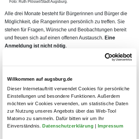
Foto: Ruth Plössel/Stadt Augsburg.
Alle drei Monate besteht für Bürgerinnen und Bürger die
Möglichkeit, die Rangerinnen persönlich zu treffen. Sie
stehen für Fragen, Wünsche und Beobachtungen bereit
und freuen sich auf einen offenen Austausch.
Eine
Anmeldung ist nicht nötig
.
Donnerstag, 7. Mai 2026: 16 bis 17:30 Uhr im
Waldpavillon (im Rahmen von Augsburg Open)
Samstag, 23. Mai 2026: 9 bis 17 Uhr im Zoo
Willkommen auf augsburg.de
Augsburg (zum Tag der Artenvielfalt)
Dieser Internetauftritt verwendet Cookies für persönliche
Samstag, 11. Juli 2026: 18 bis 23 Uhr im Botanischen
Einstellungen und besondere Funktionen. Außerdem
Garten (im Rahmen der Langen Nacht der Natur)
möchten wir Cookies verwenden, um statistische Daten
zur Nutzung unseres Angebots über das Web-Tool
Matomo zu sammeln. Dafür bitten wir um Ihr
Kontakt
Einverständnis.
Datenschutzerklärung
|
Impressum
Untere Naturschutzbehörde