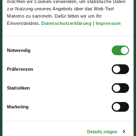
möchten wir Cookies verwenden, um statistische Daten
Bürgerinformation
zur Nutzung unseres Angebots über das Web-Tool
Rathausplatz 1
Matomo zu sammeln. Dafür bitten wir um Ihr
Einverständnis.
Datenschutzerklärung
|
Impressum
86150 Augsburg
Einwilligungsauswahl
Wir sind für Sie da:
Notwendig
Mo - Mi: 07:30 - 16:30 Uhr
Präferenzen
Do: 07:30 - 17:30 Uhr
Fr: 07:30 - 12:00 Uhr
Statistiken
Marketing
Details zeigen