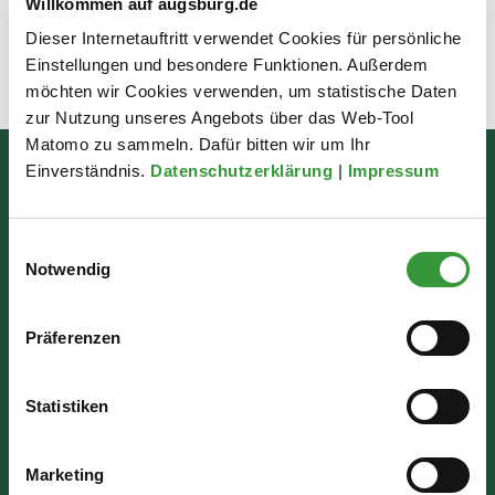
Willkommen auf augsburg.de
Dieser Internetauftritt verwendet Cookies für persönliche
Einstellungen und besondere Funktionen. Außerdem
Zuletzt aktualisiert am: 14.06.2024
möchten wir Cookies verwenden, um statistische Daten
zur Nutzung unseres Angebots über das Web-Tool
Matomo zu sammeln. Dafür bitten wir um Ihr
Einverständnis.
Datenschutzerklärung
|
Impressum
Bürgerinformation
Rathausplatz 1
Einwilligungsauswahl
86150 Augsburg
Notwendig
Wir sind für Sie da:
Präferenzen
Mo - Mi: 07:30 - 16:30 Uhr
Statistiken
Do: 07:30 - 17:30 Uhr
Fr: 07:30 - 12:00 Uhr
Marketing