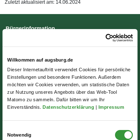
Zuletzt aktualisiert am: 14.06.2024
Bürgerinformation
Rathausplatz 1
86150 Augsburg
Willkommen auf augsburg.de
Dieser Internetauftritt verwendet Cookies für persönliche
Wir sind für Sie da:
Einstellungen und besondere Funktionen. Außerdem
möchten wir Cookies verwenden, um statistische Daten
Mo - Mi: 07:30 - 16:30 Uhr
zur Nutzung unseres Angebots über das Web-Tool
Do: 07:30 - 17:30 Uhr
Matomo zu sammeln. Dafür bitten wir um Ihr
Einverständnis.
Datenschutzerklärung
|
Impressum
Fr: 07:30 - 12:00 Uhr
Einwilligungsauswahl
Notwendig