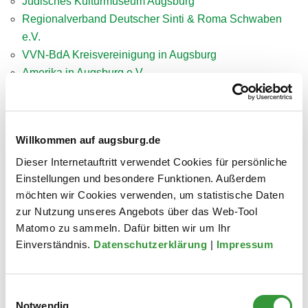
Jüdisches Kulturmuseum Augsburg
Regionalverband Deutscher Sinti & Roma Schwaben
e.V.
VVN-BdA Kreisvereinigung in Augsburg
Amerika in Augsburg e.V.
Geschichtswerkstatt Augsburg
Geschichtsagentur Augsburg
Willkommen auf augsburg.de
Kontakt
Dieser Internetauftritt verwendet Cookies für persönliche
Einstellungen und besondere Funktionen. Außerdem
Fachstelle für Erinnerungskultur
möchten wir Cookies verwenden, um statistische Daten
Bahnhofstraße 18 1/3 a
zur Nutzung unseres Angebots über das Web-Tool
86150 Augsburg
Matomo zu sammeln. Dafür bitten wir um Ihr
Einverständnis.
Datenschutzerklärung
|
Impressum
Telefon
0821 324-3255
Einwilligungsauswahl
Fax
0821 324-3265
Notwendig