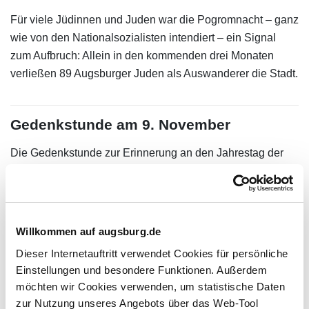
Für viele Jüdinnen und Juden war die Pogromnacht – ganz
wie von den Nationalsozialisten intendiert – ein Signal
zum Aufbruch: Allein in den kommenden drei Monaten
verließen 89 Augsburger Juden als Auswanderer die Stadt.
Gedenkstunde am 9. November
Die Gedenkstunde zur Erinnerung an den Jahrestag der
Reichspogromnacht am 9. November wird von der Stadt
Augsburg gemeinsam mit der Israelitischen
Kultusgemeinde Schwaben-Augsburg in der Synagoge
begangen.
Willkommen auf augsburg.de
Dieser Internetauftritt verwendet Cookies für persönliche
Einstellungen und besondere Funktionen. Außerdem
Links
möchten wir Cookies verwenden, um statistische Daten
Israelitische Kultusgemeinde Augsburg
zur Nutzung unseres Angebots über das Web-Tool