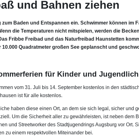
paß und Bahnen ziehen
rg zum Baden und Entspannen ein. Schwimmer können im Fa
Wenn die Temperaturen nicht mitspielen, werden die Becken
frei. Das Fribbe Freibad und das Naturfreibad Haunstetten k
er 10.000 Quadratmeter großen See geplanscht und gesch
Sommerferien für Kinder und Jugendlich
mmen vom 31. Juli bis 14. September kostenlos in den städtis
usen ist für alle kostenlos.
dliche haben diese einen Ort, an dem sie sich legal, sicher und
nziell. Um die Sicherheit aller zu gewährleisten, ist neben dem
nen und Streetworker des Stadtjugendrings Augsburg vor Ort. S
en zu einem respektvollen Miteinander bei.