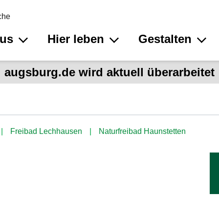
che
aus
Hier leben
Gestalten
augsburg.de wird aktuell überarbeitet
Freibad Lechhausen
Naturfreibad Haunstetten