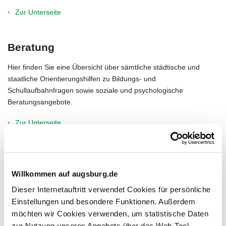
Zur Unterseite
Beratung
Hier finden Sie eine Übersicht über sämtliche städtische und
staatliche Orientierungshilfen zu Bildungs- und
Schullaufbahnfragen sowie soziale und psychologische
Beratungsangebote.
Zur Unterseite
Online-Services
Willkommen auf augsburg.de
Anträge, Veröffentlichungen des Referats für Bildung und
Dieser Internetauftritt verwendet Cookies für persönliche
Migration.
Einstellungen und besondere Funktionen. Außerdem
Zur Unterseite
möchten wir Cookies verwenden, um statistische Daten
zur Nutzung unseres Angebots über das Web-Tool