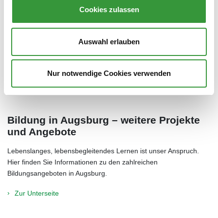
Cookies zulassen
Bildungsnewsletter
Auswahl erlauben
Die Newsletter des Referats für Bildung und Migration erscheinen
in regelmäßigen Abständen mit vielen Informationen zu
Bildungsthemen sowie Veranstaltungen.
Nur notwendige Cookies verwenden
Zur Unterseite
Bildung in Augsburg – weitere Projekte
und Angebote
Lebenslanges, lebensbegleitendes Lernen ist unser Anspruch.
Hier finden Sie Informationen zu den zahlreichen
Bildungsangeboten in Augsburg.
Zur Unterseite