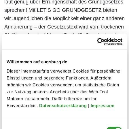
laut genug über Errungenschaft des Grundgesetzes
sprechen! Mit LET’S GO GRUNDGESETZ bieten
wir Jugendlichen die Möglichkeit einer ganz anderen
Annäherung – der Gesetzestext wird vom trockenen
Stoff transformiert hin zur Basis für Songtexte, eine
Choreografie und mehr!“
Partizipationsworkshops mit Kulturschaffenden
Willkommen auf augsburg.de
Die Workshops an den Schulen wurden von eigens
Dieser Internetauftritt verwendet Cookies für persönliche
gecoachten Trainerinnen und Trainern des
Einstellungen und besondere Funktionen. Außerdem
möchten wir Cookies verwenden, um statistische Daten
gemeinnützigen Vereins 10drei.org, der das
zur Nutzung unseres Angebots über das Web-Tool
Grundgesetz durch innovative Formate an Schulen
Matomo zu sammeln. Dafür bitten wir um Ihr
in ganz Deutschland bringt, inhaltlich vorbereitet.
Einverständnis.
Datenschutzerklärung
|
Impressum
Lehrkräfte sowie folgende regionale
Kulturschaffende führten die Workshops vor Ort
Einwilligungsauswahl