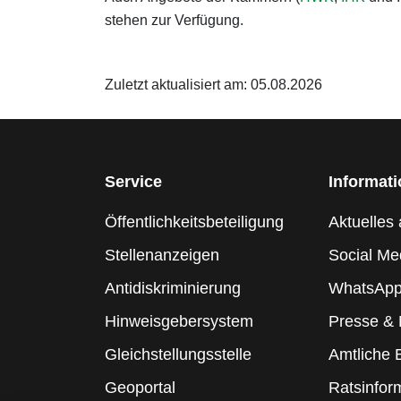
stehen zur Verfügung.
Zuletzt aktualisiert am: 05.08.2026
Service
Informat
Öffentlichkeitsbeteiligung
Aktuelles 
Stellenanzeigen
Social Me
Antidiskriminierung
WhatsApp
Hinweisgebersystem
Presse &
Gleichstellungsstelle
Amtliche
Geoportal
Ratsinfor