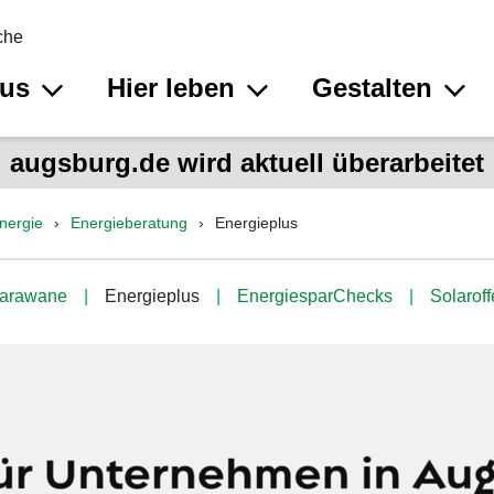
che
aus
Hier leben
Gestalten
augsburg.de wird aktuell überarbeitet
nergie
Energieberatung
Energieplus
karawane
Energieplus
EnergiesparChecks
Solarof