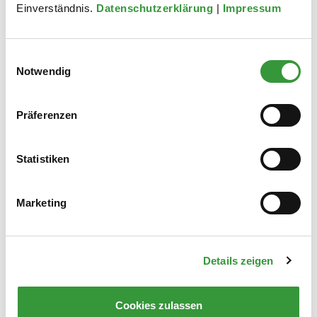
Für Bürgerinnen und Bürger
Einverständnis.
Datenschutzerklärung
|
Impressum
Selbst aktiv werden für eine klimafreundliche Stadt. Da gibt es
viele Möglichkeiten.
Einwilligungsauswahl
Notwendig
Zur Unterseite
Präferenzen
Statistiken
Marketing
Details zeigen
Cookies zulassen