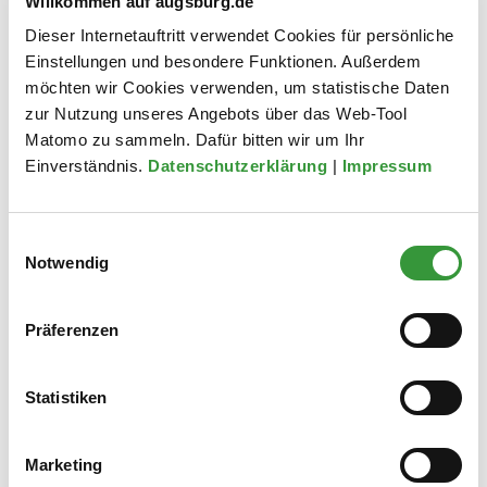
Willkommen auf augsburg.de
Metzgplatz 1
Lage im Stadtplan
Dieser Internetauftritt verwendet Cookies für persönliche
86150 Augsburg
Einstellungen und besondere Funktionen. Außerdem
möchten wir Cookies verwenden, um statistische Daten
zur Nutzung unseres Angebots über das Web-Tool
Telefon
0821 324-9620 (Frau Erdin)
Matomo zu sammeln. Dafür bitten wir um Ihr
Einverständnis.
Datenschutzerklärung
|
Impressum
Fax
0821 324-9542
E-Mail
soziales@augsburg.de
Einwilligungsauswahl
Notwendig
Wir sind für Sie da:
Präferenzen
Mo, Mi, Do:
08.30 - 12.30
Do:
14.00 - 17.30
Statistiken
Vorsprache nur nach telefonischer Terminvereinbarung möglich!
Marketing