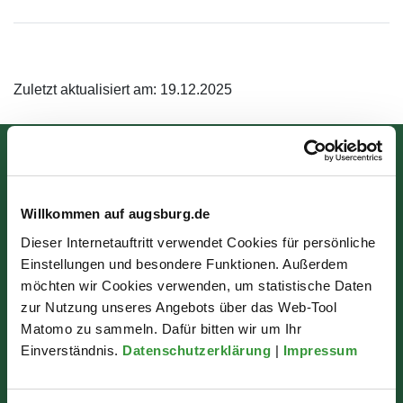
Zuletzt aktualisiert am: 19.12.2025
Bürgerinformation
Rathausplatz 1
Willkommen auf augsburg.de
86150 Augsburg
Dieser Internetauftritt verwendet Cookies für persönliche
Einstellungen und besondere Funktionen. Außerdem
möchten wir Cookies verwenden, um statistische Daten
Wir sind für Sie da:
zur Nutzung unseres Angebots über das Web-Tool
Matomo zu sammeln. Dafür bitten wir um Ihr
Mo - Mi: 07:30 - 16:30 Uhr
Einverständnis.
Datenschutzerklärung
|
Impressum
Do: 07:30 - 17:30 Uhr
Fr: 07:30 - 12:00 Uhr