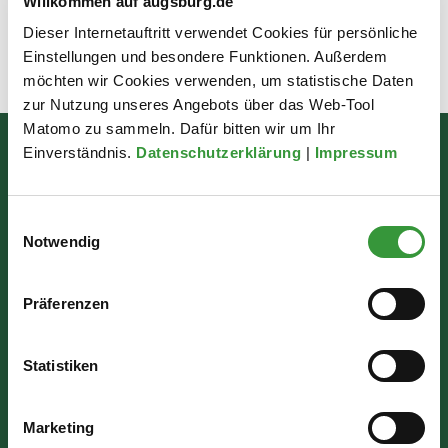
Willkommen auf augsburg.de
Fotografin Ruth Plössel von der Stadt Augsburg.
Dieser Internetauftritt verwendet Cookies für persönliche
Einstellungen und besondere Funktionen. Außerdem
Zuletzt aktualisiert am: 17.07.2026
möchten wir Cookies verwenden, um statistische Daten
zur Nutzung unseres Angebots über das Web-Tool
Matomo zu sammeln. Dafür bitten wir um Ihr
Einverständnis.
Datenschutzerklärung
|
Impressum
Bürgerinformation
Rathausplatz 1
Einwilligungsauswahl
86150 Augsburg
Notwendig
Wir sind für Sie da:
Präferenzen
Mo - Mi: 07:30 - 16:30 Uhr
Statistiken
Do: 07:30 - 17:30 Uhr
Fr: 07:30 - 12:00 Uhr
Marketing