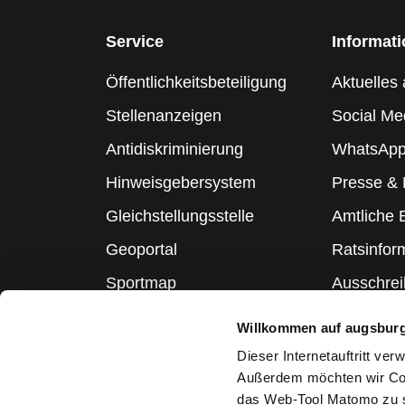
Service
Informat
Öffentlichkeitsbeteiligung
Aktuelles 
Stellenanzeigen
Social Me
Antidiskriminierung
WhatsApp
Hinweisgebersystem
Presse &
Gleichstellungsstelle
Amtliche
Geoportal
Ratsinfor
Sportmap
Ausschre
Schulmap
Statistik
Willkommen auf augsbur
Webcams
Dieser Internetauftritt ve
Außerdem möchten wir Coo
das Web-Tool Matomo zu s