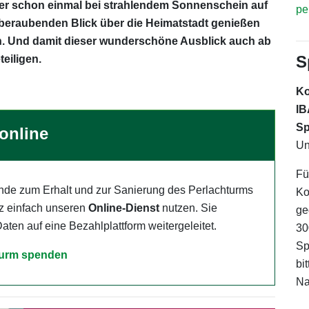
Wer schon einmal bei strahlendem Sonnenschein auf
pe
beraubenden Blick über die Heimatstadt genießen
n. Und damit dieser wunderschöne Ausblick auch ab
S
teiligen.
Ko
I
S
online
Un
Fü
nde zum Erhalt und zur Sanierung des Perlachturms
Ko
z einfach unseren
Online-Dienst
nutzen. Sie
ge
ten auf eine Bezahlplattform weitergeleitet.
30
Sp
hturm spenden
bi
Na