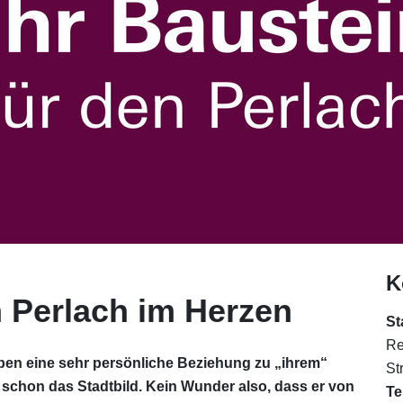
K
 Perlach im Herzen
St
Re
en eine sehr persönliche Beziehung zu „ihrem“
St
r schon das Stadtbild. Kein Wunder also, dass er von
Te