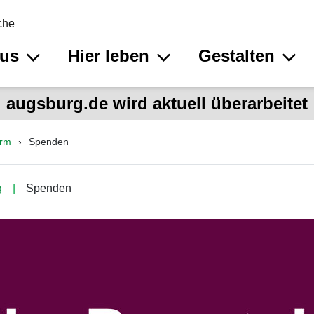
che
aus
Hier leben
Gestalten
augsburg.de wird aktuell überarbeitet
urm
Spenden
g
Spenden