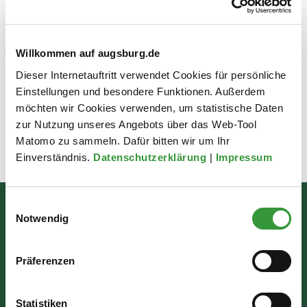
Vordrucke für Kindergeld und
Willkommen auf augsburg.de
Elterngeld (externe Links)
Dieser Internetauftritt verwendet Cookies für persönliche
Einstellungen und besondere Funktionen. Außerdem
möchten wir Cookies verwenden, um statistische Daten
zur Nutzung unseres Angebots über das Web-Tool
Matomo zu sammeln. Dafür bitten wir um Ihr
Zuletzt aktualisiert am: 13.04.2026
Einverständnis.
Datenschutzerklärung
|
Impressum
Einwilligungsauswahl
Bürgerinformation
Notwendig
Rathausplatz 1
Präferenzen
86150 Augsburg
Statistiken