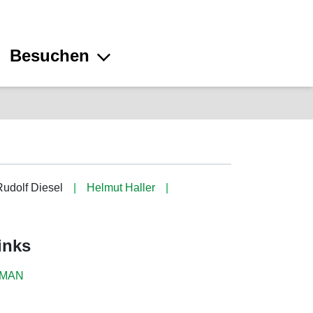
Besuchen
Rudolf Diesel
Helmut Haller
inks
MAN