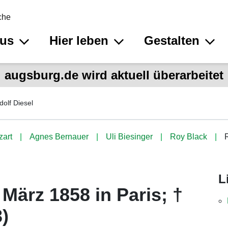
che
aus
Hier leben
Gestalten
augsburg.de wird aktuell überarbeitet
dolf Diesel
zart
Agnes Bernauer
Uli Biesinger
Roy Black
L
 März 1858 in Paris; †
)