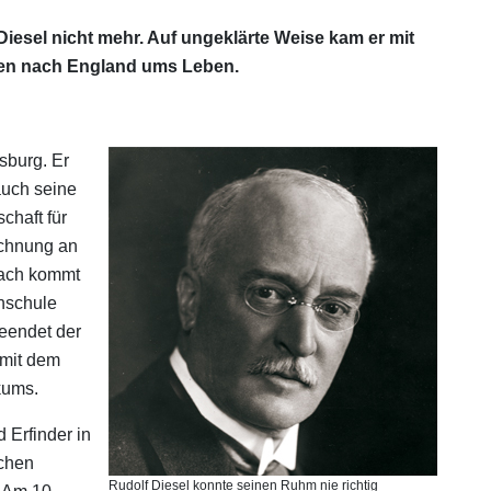
Diesel nicht mehr. Auf ungeklärte Weise kam er mit
gien nach England ums Leben.
sburg. Er
 auch seine
chaft für
ichnung an
anach kommt
hschule
eendet der
 mit dem
kums.
 Erfinder in
schen
Rudolf Diesel konnte seinen Ruhm nie richtig