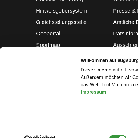
Hinweisgebersystem
Presse &
Gleichstellungsstelle
Amtliche
Geoportal
Ratsinfor
Sportmap
Ausschre
Schulmap
Statistik
Willkommen auf augsbur
Webcams
Dieser Internetauftritt ve
Außerdem möchten wir Coo
das Web-Tool Matomo zu s
Impressum
Melden Sie sich für den Ne
Impressum
|
Datenschutzerklärung
|
Barrierefreiheitserkläru
Einwilligungsauswahl