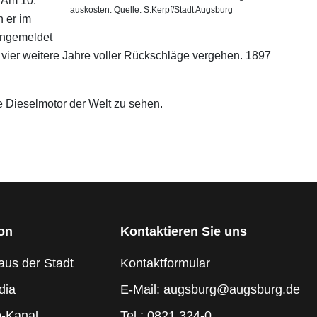
 Am 10.
auskosten. Quelle: S.Kerpf/Stadt Augsburg
n er im
 angemeldet
l, vier weitere Jahre voller Rückschläge vergehen. 1897
e Dieselmotor der Welt zu sehen.
ion
Kontaktieren Sie uns
aus der Stadt
Kontaktformular
dia
E-Mail: augsburg@augsburg.de
-Kanal
Tel.: 0821 324-0