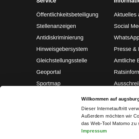
Service
Informat
Öffentlichkeitsbeteiligung
Aktuelles 
Stellenanzeigen
Social Me
Antidiskriminierung
WhatsApp
Hinweisgebersystem
Presse &
Gleichstellungsstelle
Amtliche
Geoportal
Ratsinfor
Sportmap
Ausschre
Schulmap
Statistik
Willkommen auf augsbur
Webcams
Dieser Internetauftritt ve
Außerdem möchten wir Coo
das Web-Tool Matomo zu s
Impressum