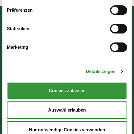
Präferenzen
Bürgerinformation
Statistiken
Rathausplatz 1
86150 Augsburg
Marketing
Wir sind für Sie da:
Details zeigen
Mo - Mi: 07:30 - 16:30 Uhr
Do: 07:30 - 17:30 Uhr
Cookies zulassen
Fr: 07:30 - 12:00 Uhr
Auswahl erlauben
Nur notwendige Cookies verwenden