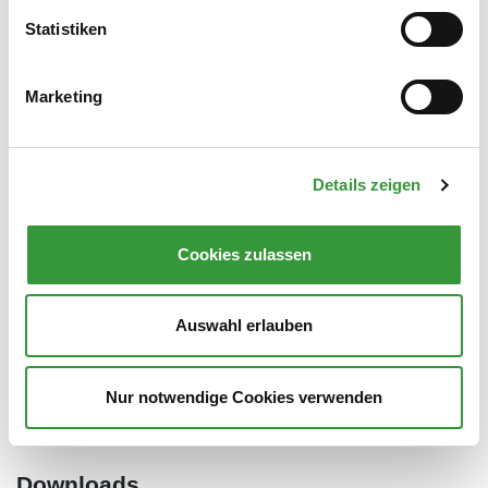
Statistiken
Marketing
Handschellen: Anlegen leicht, Abnehmen
schwer
Details zeigen
28.06.2026
Cookies zulassen
mehr
Auswahl erlauben
<<
<
1-6
8-14
15-21
22-28
29-35
Nur notwendige Cookies verwenden
36-36
>
>>
Downloads