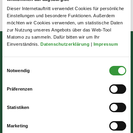
Dieser Internetauftritt verwendet Cookies für persönliche
Einstellungen und besondere Funktionen. Außerdem
Zuletzt aktualisiert am: 05.08.2026
möchten wir Cookies verwenden, um statistische Daten
zur Nutzung unseres Angebots über das Web-Tool
Matomo zu sammeln. Dafür bitten wir um Ihr
Einverständnis.
Datenschutzerklärung
|
Impressum
Bürgerinformation
Rathausplatz 1
Einwilligungsauswahl
86150 Augsburg
Notwendig
Wir sind für Sie da:
Präferenzen
Mo - Mi: 07:30 - 16:30 Uhr
Statistiken
Do: 07:30 - 17:30 Uhr
Fr: 07:30 - 12:00 Uhr
Marketing