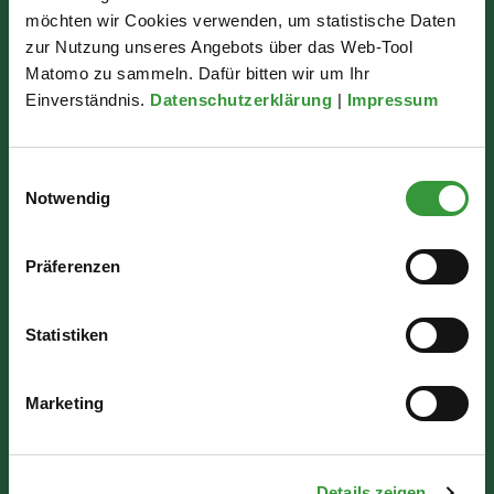
möchten wir Cookies verwenden, um statistische Daten
Bürgerinformation
zur Nutzung unseres Angebots über das Web-Tool
Matomo zu sammeln. Dafür bitten wir um Ihr
Rathausplatz 1
Einverständnis.
Datenschutzerklärung
|
Impressum
86150 Augsburg
Einwilligungsauswahl
Wir sind für Sie da:
Notwendig
Mo - Mi: 07:30 - 16:30 Uhr
Präferenzen
Do: 07:30 - 17:30 Uhr
Fr: 07:30 - 12:00 Uhr
Statistiken
Marketing
Details zeigen