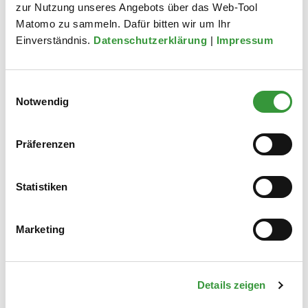
Landesentwicklungsprogramm Bayern
zur Nutzung unseres Angebots über das Web-Tool
Matomo zu sammeln. Dafür bitten wir um Ihr
Einverständnis.
Datenschutzerklärung
|
Impressum
Ansprechpartner
Stadtplanungsamt
Einwilligungsauswahl
Lage im Stadtplan
Notwendig
Präferenzen
Telefon
(0821) 324 - 6537
Fax
(0821) 324 - 6503
Statistiken
E-Mail
fachplanung.stadtplanung@augsburg.de
Manuela Wagner
Marketing
Öffnungszeiten:
Details zeigen
Mo - Mi:
8.30 - 16.00