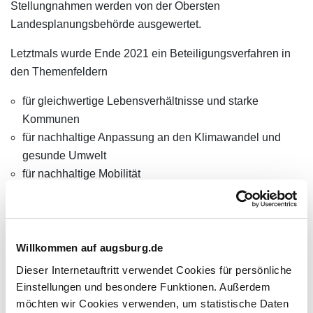
Stellungnahmen werden von der Obersten
Landesplanungsbehörde ausgewertet.
Letztmals wurde Ende 2021 ein Beteiligungsverfahren in
den Themenfeldern
für gleichwertige Lebensverhältnisse und starke
Kommunen
für nachhaltige Anpassung an den Klimawandel und
gesunde Umwelt
für nachhaltige Mobilität
eingeleitet. Nach zwei Beteiligungsrunden ist das
fortgeschriebene LEP am 1. Juni 2023 in Kraft getreten.
Willkommen auf augsburg.de
Links
Dieser Internetauftritt verwendet Cookies für persönliche
Einstellungen und besondere Funktionen. Außerdem
Bayerisches Landesplanungsgesetz
möchten wir Cookies verwenden, um statistische Daten