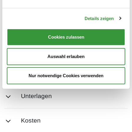
beim Standesamt wirksam).
Wenn Sie in der Stadt Augsburg gemeldet sind,
können
Details zeigen
Sie hier online einen Termin zum Kirchenaustritt
reservieren
.
Cookies zulassen
Wenn Sie nicht in der Stadt Augsburg gemeldet sind,
wenden Sie sich bitte an das Standesamt Ihres Wohnortes.
Auswahl erlauben
Zuständige Dienststelle
Nur notwendige Cookies verwenden
Unterlagen
Kosten