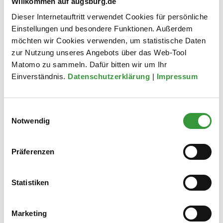
Willkommen auf augsburg.de
Dieser Internetauftritt verwendet Cookies für persönliche
Einstellungen und besondere Funktionen. Außerdem
Anmeldung in der Kasse - Zimmer 0.01, Erdgeschoss
möchten wir Cookies verwenden, um statistische Daten
zur Nutzung unseres Angebots über das Web-Tool
Matomo zu sammeln. Dafür bitten wir um Ihr
Beschreibung
Einverständnis.
Datenschutzerklärung
|
Impressum
Mit dem Kirchenaustritt wird der Austritt aus einer öffentlich-
rechtlichen Religionsgemeinschaft bewirkt.
Einwilligungsauswahl
Notwendig
Der Kirchenaustritt kann nur bei dem Standesamt erklärt
werden, in dessen Gebiet eine Person ihren Haupt- oder
Nebenwohnsitz hat. Der Austritt muss persönlich vor der
Präferenzen
Standesbeamtin oder dem Standesbeamten erklärt
werden. Die schriftliche Mitteilung eines Kirchenaustrittes
Statistiken
an das Standesamt ist unwirksam. Einzige Ausnahme:
persönliche Erklärung oder Unterschriftsbeglaubigung bei
Marketing
einem Notar (dieser Austritt wird am Tag des Eingangs