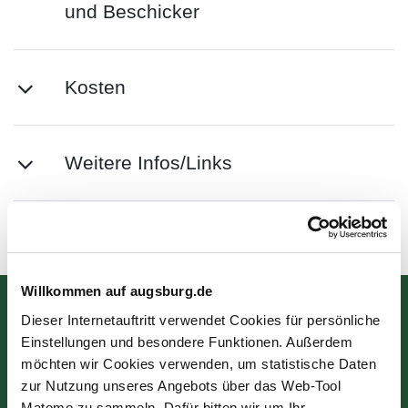
und Beschicker
Kosten
Weitere Infos/Links
Zuletzt aktualisiert am: 15.12.2025
Willkommen auf augsburg.de
Bürgerinformation
Dieser Internetauftritt verwendet Cookies für persönliche
Einstellungen und besondere Funktionen. Außerdem
Rathausplatz 1
möchten wir Cookies verwenden, um statistische Daten
zur Nutzung unseres Angebots über das Web-Tool
86150 Augsburg
Matomo zu sammeln. Dafür bitten wir um Ihr