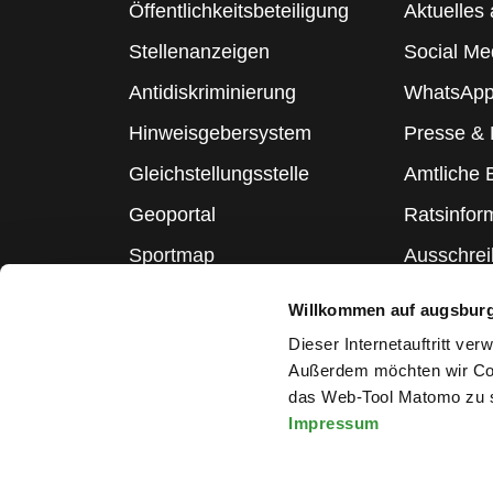
Öffentlichkeitsbeteiligung
Aktuelles 
Stellenanzeigen
Social Me
Antidiskriminierung
WhatsApp
Hinweisgebersystem
Presse &
Gleichstellungsstelle
Amtliche
Geoportal
Ratsinfor
Sportmap
Ausschre
Schulmap
Statistik
Willkommen auf augsbur
Webcams
Dieser Internetauftritt ve
Außerdem möchten wir Coo
das Web-Tool Matomo zu s
Impressum
Melden Sie sich für den Ne