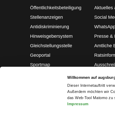
Öffentlichkeitsbeteiligung
Aktuelles 
Stellenanzeigen
Social Me
Antidiskriminierung
WhatsApp
Hinweisgebersystem
Presse &
Gleichstellungsstelle
Amtliche
Geoportal
Ratsinfor
Sportmap
Ausschre
Schulmap
Statistik
Willkommen auf augsbur
Webcams
Dieser Internetauftritt ve
Außerdem möchten wir Coo
das Web-Tool Matomo zu s
Impressum
Melden Sie sich für den Ne