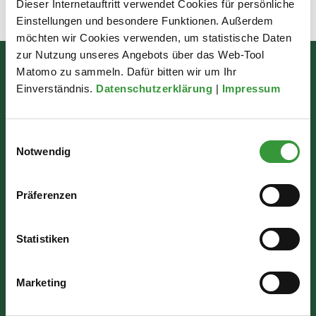
Dieser Internetauftritt verwendet Cookies für persönliche
Zuletzt aktualisiert am: 12.05.2026
Einstellungen und besondere Funktionen. Außerdem
möchten wir Cookies verwenden, um statistische Daten
zur Nutzung unseres Angebots über das Web-Tool
Matomo zu sammeln. Dafür bitten wir um Ihr
Bürgerinformation
Einverständnis.
Datenschutzerklärung
|
Impressum
Rathausplatz 1
86150 Augsburg
Einwilligungsauswahl
Notwendig
Wir sind für Sie da:
Präferenzen
Mo - Mi: 07:30 - 16:30 Uhr
Do: 07:30 - 17:30 Uhr
Statistiken
Fr: 07:30 - 12:00 Uhr
Marketing