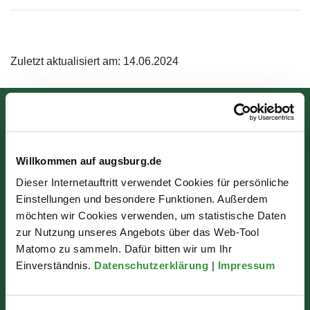
Zuletzt aktualisiert am: 14.06.2024
Bürgerinformation
Rathausplatz 1
Willkommen auf augsburg.de
86150 Augsburg
Dieser Internetauftritt verwendet Cookies für persönliche
Einstellungen und besondere Funktionen. Außerdem
möchten wir Cookies verwenden, um statistische Daten
Wir sind für Sie da:
zur Nutzung unseres Angebots über das Web-Tool
Mo - Mi: 07:30 - 16:30 Uhr
Matomo zu sammeln. Dafür bitten wir um Ihr
Einverständnis.
Datenschutzerklärung
|
Impressum
Do: 07:30 - 17:30 Uhr
Fr: 07:30 - 12:00 Uhr