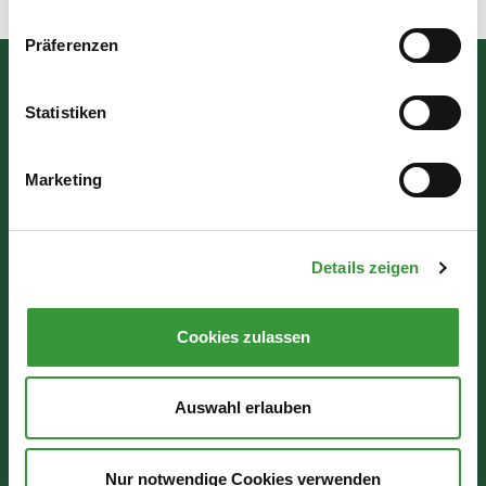
Präferenzen
Bürgerinformation
Statistiken
Rathausplatz 1
86150 Augsburg
Marketing
Wir sind für Sie da:
Details zeigen
Mo - Mi: 07:30 - 16:30 Uhr
Do: 07:30 - 17:30 Uhr
Cookies zulassen
Fr: 07:30 - 12:00 Uhr
Auswahl erlauben
Nur notwendige Cookies verwenden