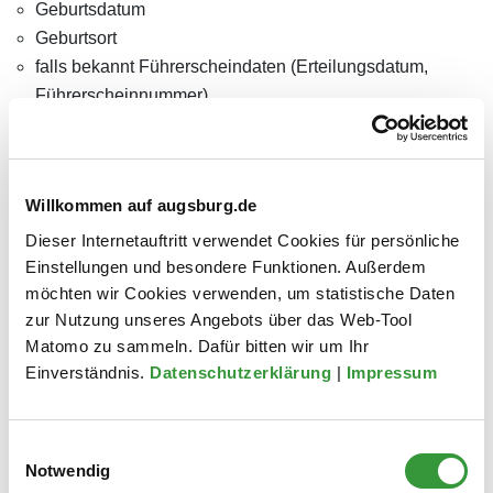
Geburtsdatum
Geburtsort
falls bekannt Führerscheindaten (Erteilungsdatum,
Führerscheinnummer)
Teilen Sie uns bitte auch die genaue Anschrift und evtl. die
Faxnummer der Fahrerlaubnisbehörde mit, für die Sie die
Karteikartenabschrift benötigen. Die Karteikartenabschrift
Willkommen auf augsburg.de
wird unmittelbar der Fahrerlaubnisbehörde zugestellt.
Dieser Internetauftritt verwendet Cookies für persönliche
Für die Ausstellung einer Karteikartenabschrift fallen keine
Einstellungen und besondere Funktionen. Außerdem
Gebühren an.
möchten wir Cookies verwenden, um statistische Daten
zur Nutzung unseres Angebots über das Web-Tool
Matomo zu sammeln. Dafür bitten wir um Ihr
Zugeordnete Dienststelle
Einverständnis.
Datenschutzerklärung
|
Impressum
Einwilligungsauswahl
Notwendig
Zuletzt aktualisiert am: 17.04.2026