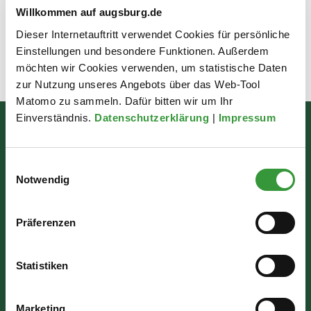
Willkommen auf augsburg.de
Dieser Internetauftritt verwendet Cookies für persönliche
Einstellungen und besondere Funktionen. Außerdem
möchten wir Cookies verwenden, um statistische Daten
Zuletzt aktualisiert am: 17.06.2026
zur Nutzung unseres Angebots über das Web-Tool
Matomo zu sammeln. Dafür bitten wir um Ihr
Einverständnis.
Datenschutzerklärung
|
Impressum
Bürgerinformation
Rathausplatz 1
Einwilligungsauswahl
Notwendig
86150 Augsburg
Präferenzen
Wir sind für Sie da:
Mo - Mi: 07:30 - 16:30 Uhr
Statistiken
Do: 07:30 - 17:30 Uhr
Marketing