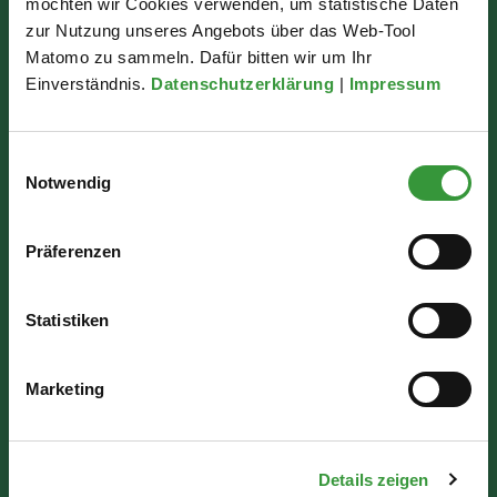
Bürgerinformation
möchten wir Cookies verwenden, um statistische Daten
zur Nutzung unseres Angebots über das Web-Tool
Rathausplatz 1
Matomo zu sammeln. Dafür bitten wir um Ihr
Einverständnis.
Datenschutzerklärung
|
Impressum
86150 Augsburg
Einwilligungsauswahl
Wir sind für Sie da:
Notwendig
Mo - Mi: 07:30 - 16:30 Uhr
Präferenzen
Do: 07:30 - 17:30 Uhr
Fr: 07:30 - 12:00 Uhr
Statistiken
Marketing
Details zeigen