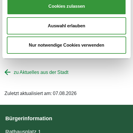
eingebunden, dank eines Förderprogramms des
Cookies zulassen
Bayerischen Innenministeriums. Diese zehn neuen
Anlagen kommen ebenfalls am Warntag zum
Auswahl erlauben
Einsatz. (pm/rs)
Mehr Informationen auf unserer Seite
Nur notwendige Cookies verwenden
augsburg.de/warnung
zu Aktuelles aus der Stadt
Zuletzt aktualisiert am: 07.08.2026
Bürgerinformation
Rathausplatz 1