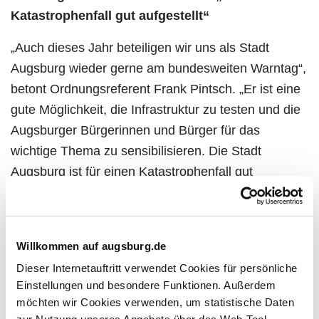
Katastrophenfall gut aufgestellt“
„Auch dieses Jahr beteiligen wir uns als Stadt
Augsburg wieder gerne am bundesweiten Warntag“,
betont Ordnungsreferent Frank Pintsch. „Er ist eine
gute Möglichkeit, die Infrastruktur zu testen und die
Augsburger Bürgerinnen und Bürger für das
wichtige Thema zu sensibilisieren. Die Stadt
Augsburg ist für einen Katastrophenfall gut
aufgestellt. Trotzdem gilt es, die vorhandenen
Konzepte und die bestehende Infrastruktur ständig
auf Verbesserungs- und Anpassungsbedarfe hin zu
Willkommen auf augsburg.de
überprüfen.“
Dieser Internetauftritt verwendet Cookies für persönliche
Einstellungen und besondere Funktionen. Außerdem
In den vergangenen Jahren konnten bundesweit bei
möchten wir Cookies verwenden, um statistische Daten
Großschadensereignissen und