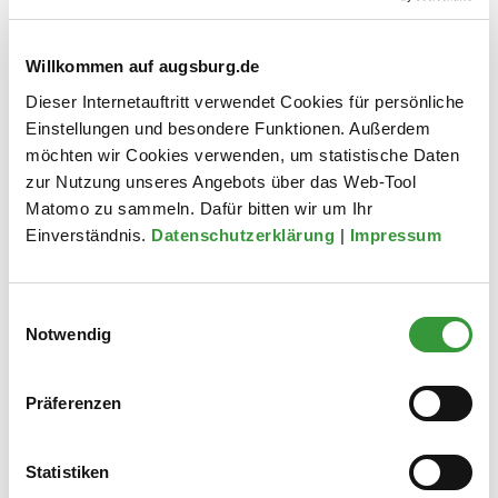
Fr
07:30–12:00 Uhr
Willkommen auf augsburg.de
Dieser Internetauftritt verwendet Cookies für persönliche
Einstellungen und besondere Funktionen. Außerdem
Ablauf des Projekts SMSA
möchten wir Cookies verwenden, um statistische Daten
zur Nutzung unseres Angebots über das Web-Tool
Matomo zu sammeln. Dafür bitten wir um Ihr
Einverständnis.
Datenschutzerklärung
|
Impressum
Einwilligungsauswahl
Notwendig
2025-2027
Präferenzen
Baubeginn Klima-Oasen und Smartes
Gießmanagement
Statistiken