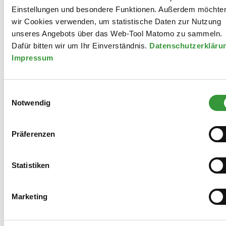
Einstellungen und besondere Funktionen. Außerdem möchte
wir Cookies verwenden, um statistische Daten zur Nutzung
unseres Angebots über das Web-Tool Matomo zu sammeln.
Dafür bitten wir um Ihr Einverständnis.
Datenschutzerklär
Bildnachweis: Stadt Augsburg
Impressum
Einwilligungsauswahl
Der tschechischen Partnerstadt Liberec galt der erste
Notwendig
Besuch einer Partnerstadt von Oberbürgermeisterin
Eva Weber
Präferenzen
Anlass der Reise war das 20-jährige
Partnerschaftsjubiläum, das im Mai 2001 auf dem
Statistiken
Jeschken, dem Hausberg von Liberec, beurkundet wurde.
Neben Jürgen K. Enninger, Referent für Kultur, Welterbe
Marketing
und Sport, sowie Kunstsammlungsleiter Dr. Christof
Trepesch wurde die OB von je einem Mitglied der fünf
Stadtratsfraktionen begleitet: Matthias Fink (CSU),