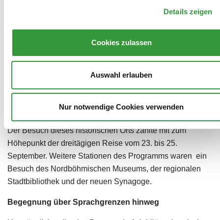
Details zeigen
Franziska Wörz (Bündnis 90/Die Grünen), Tatjana Dörfler
(SPD/Die Linke - Die Soziale Fraktion), Regina Stuber-
Schneider, (Bürgerliche Mitte-FW/FDP/Pro Augsburg) und
Cookies zulassen
Andreas Jurca (AfD).
Stationen des Besuchsprogramms
Auswahl erlauben
Anlass der Reise war das 20-jährige
Partnerschaftsjubiläum, das im Mai 2001 auf dem
Nur notwendige Cookies verwenden
Jeschken, dem Hausberg von Liberec, beurkundet wurde.
Der Besuch dieses historischen Orts zählte mit zum
Höhepunkt der dreitägigen Reise vom 23. bis 25.
September. Weitere Stationen des Programms waren ein
Besuch des Nordböhmischen Museums, der regionalen
Stadtbibliothek und der neuen Synagoge.
Begegnung über Sprachgrenzen hinweg