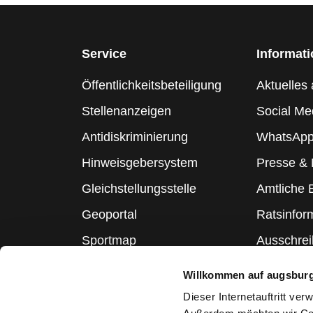
Service
Informat
Öffentlichkeitsbeteiligung
Aktuelles 
Stellenanzeigen
Social Me
Antidiskriminierung
WhatsApp
Hinweisgebersystem
Presse &
Gleichstellungsstelle
Amtliche
Geoportal
Ratsinfor
Sportmap
Ausschre
Schulmap
Statistik
Willkommen auf augsbur
Webcams
Dieser Internetauftritt ve