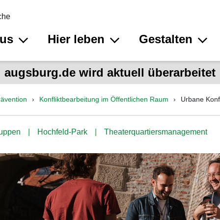
che
aus
Hier leben
Gestalten
augsburg.de wird aktuell überarbeitet
ävention
Konfliktbearbeitung im Öffentlichen Raum
Urbane Konfl
ruppen
Hochfeld-Park
Theaterquartiersmanagement