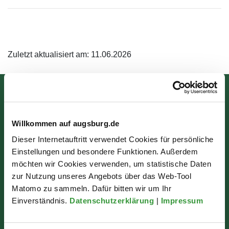
Zuletzt aktualisiert am: 11.06.2026
Bürgerinformation
Rathausplatz 1
Willkommen auf augsburg.de
86150 Augsburg
Dieser Internetauftritt verwendet Cookies für persönliche
Einstellungen und besondere Funktionen. Außerdem
möchten wir Cookies verwenden, um statistische Daten
Wir sind für Sie da:
zur Nutzung unseres Angebots über das Web-Tool
Matomo zu sammeln. Dafür bitten wir um Ihr
Mo - Mi: 07:30 - 16:30 Uhr
Einverständnis.
Datenschutzerklärung
|
Impressum
Do: 07:30 - 17:30 Uhr