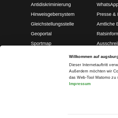
Antidiskriminierung
WhatsApp
Hinweisgebersystem
Presse &
Gleichstellungsstelle
Amtliche
Geoportal
Ratsinfor
Sportmap
Ausschre
Schulmap
Statistik
Willkommen auf augsbur
Webcams
Dieser Internetauftritt ve
Außerdem möchten wir Coo
das Web-Tool Matomo zu s
Impressum
Melden Sie sich für den Ne
Impressum
|
Datenschutzerklärung
|
Barrierefreiheitserkläru