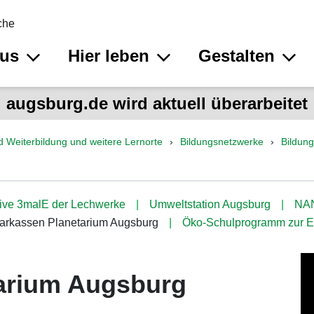
che
aus
Hier leben
Gestalten
augsburg.de wird aktuell überarbeitet
d Weiterbildung und weitere Lernorte
Bildungsnetzwerke
Bildun
ative 3malE der Lechwerke
Umweltstation Augsburg
NAN
arkassen Planetarium Augsburg
Öko-Schulprogramm zur E
arium Augsburg