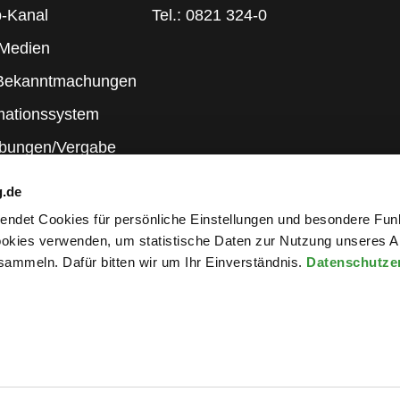
-Kanal
Tel.: 0821 324-0
 Medien
 Bekanntmachungen
mationssystem
ibungen/Vergabe
g.de
rwendet Cookies für persönliche Einstellungen und besondere Fun
kies verwenden, um statistische Daten zur Nutzung unseres A
ammeln. Dafür bitten wir um Ihr Einverständnis.
Datenschutze
wsletter an
ng
|
Elektronische Kommunikation